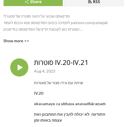
Share
RSS
פודקאסט שבועי על היוגה סוטרה של פטנג’לי

לתמיכה בקיום הפודקאסט אנא הכנסו לעמוד patreon.com/patanjali

הצטרפו כאן לקבוצת הדיון של הפודקאסט בפייסבוק 
facebook.com/groups/748628365936627

Show more >>
yogena cittasya padena vācām

malaṁ śarīrasya ca vaidyakena

סוטרות IV.20-IV.21
yopākarottaṁ pravaraṁ munīnāṁ

patanjaliṁ prānjalirānato’smi

Aug 4, 2023
ābāhu puruȿākāraṁ

śaṅkha cakrāsi dhārinam

שיחה עם עידו מנור על סוטרות
sahasra śirasaṁ śvetam

IV.20
praṇamāmi patanjalim
ekasamaye ca ubhaya anavadhāraṇaṁ
התודעה לא יכולה להבין את המתבונן ואת
עצמה באותו זמן