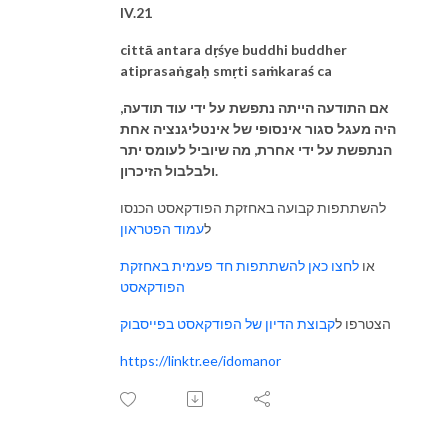
IV.21
cittā antara dṛśye buddhi buddher
atiprasaṅgaḥ smṛti saṁkaraś ca
אם התודעה הייתה נתפשת על ידי עוד תודעה,
היה מעגל סגור אינסופי של אינטליגנציה אחת
הנתפשת על ידי אחרת, מה שיוביל לעומס יתר
ולבלבול הזיכרון.
להשתתפות קבועה באחזקת הפודקאסט הכנסו
ל
עמוד הפטראון
או
לחצו כאן להשתתפות חד פעמית באחזקת
הפודקאסט
קבוצת הדיון של הפודקאסט בפייסבוק
הצטרפו ל
https://linktr.ee/idomanor